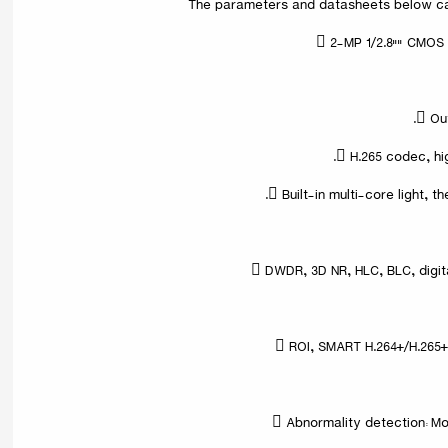
 2-MP 1/2.8"" CMOS 
 Out
 H.265 codec, hig
 Built-in multi-core light, 
 DWDR, 3D NR, HLC, BLC, digit
 ROI, SMART H.264+/H.265+,
 Abnormality detection: Mo