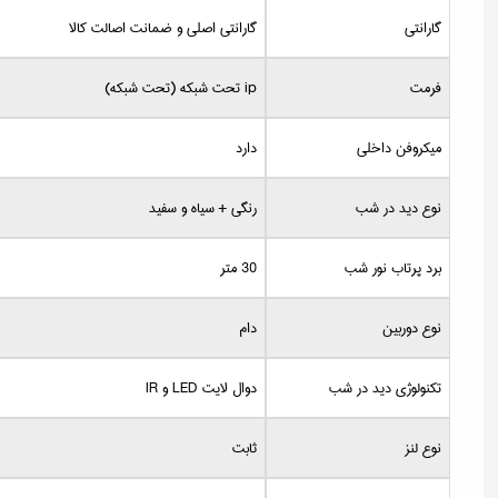
گارانتی
گارانتی اصلی و ضمانت اصالت کالا
فرمت
ip تحت شبکه (تحت شبکه)
میکروفن داخلی
دارد
نوع دید در شب
رنگی + سیاه و سفید
برد پرتاب نور شب
30 متر
نوع دوربین
دام
تکنولوژی دید در شب
دوال لایت LED و IR
نوع لنز
ثابت