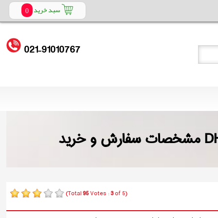
سبد خرید
0
021
91010767
-
(Total
95
Votes :
3
of 5)