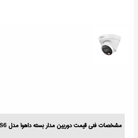
مشخصات فنی قیمت دوربین مدار بسته داهوا مدل DH-IPC-HDW1239T1P-A-IL-S6 مشخصات سفارش و خرید