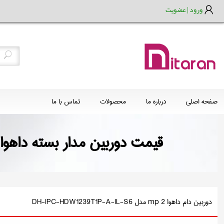
ورود | عضویت
صفحه اصلی
درباره ما
محصولات
تماس با ما
قیمت دوربین مدار بس DH-IPC-HDW1239T1P-A-IL-S6 مشخصات سفارش و خرید
دوربین دام داهوا 2 mp مدل DH-IPC-HDW1239T1P-A-IL-S6