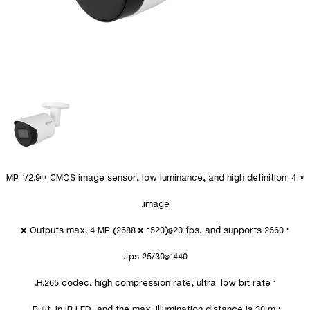
"· 4-MP 1/2.9"" CMOS image sensor, low luminance, and high definition
image.
· Outputs max. 4 MP (2688 × 1520)@20 fps, and supports 2560 ×
1440@25/30 fps.
· H.265 codec, high compression rate, ultra-low bit rate.
· Built-in IR LED, and the max. illumination distance is 30 m.