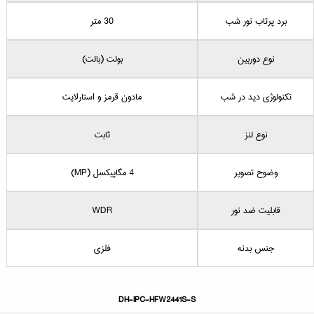
برد پرتاب نور شب
30 متر
نوع دوربین
بولت (بالت)
تکنولوژی دید در شب
مادون قرمز و استارلایت
نوع لنز
ثابت
وضوح تصویر
4 مگاپیکسل (MP)
WDR
قابلیت ضد نور
جنس بدنه
فلزی
DH-IPC-HFW2441S-S